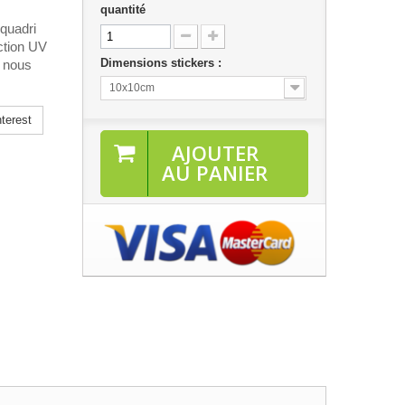
quantité
 quadri
ection UV
Dimensions stickers :
, nous
10x10cm
terest
AJOUTER
AU PANIER