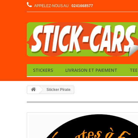
APPELEZ-NOUS AU :
0241668577
STICKERS
LIVRAISON ET PAIEMENT
TEE
Sticker Pirate