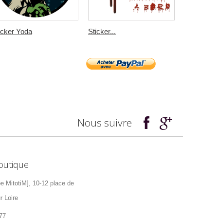
icker Yoda
Sticker...
Sticker J
Nous suivre
outique
pe MitotiM], 10-12 place de
r Loire
77